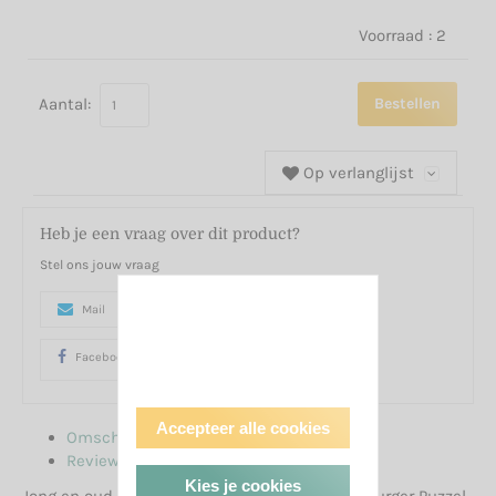
Voorraad :
2
Aantal:
Bestellen
Op verlanglijst
Heb je een vraag over dit product?
Stel ons jouw vraag
Mail
0646410650
Whatsapp
Facebook
google
Accepteer alle cookies
Omschrijving
Reviews
Kies je cookies
Jong en oud zullen genieten van deze Ravensburger Puzzel