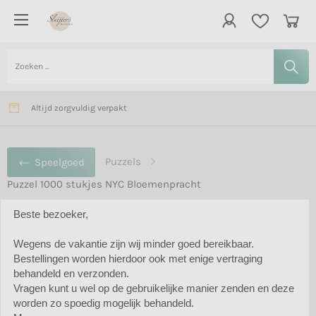
Vanaf € 75,- gratis bezorging in Nederland
Verzending meestal binnen 2 dagen
Altijd zorgvuldig verpakt
Puzzels
Speelgoed
Puzzel 1000 stukjes NYC Bloemenpracht
Beste bezoeker,
Wegens de vakantie zijn wij minder goed bereikbaar.
Puzzel 1000 stukjes NYC
Bestellingen worden hierdoor ook met enige vertraging
Bloemenpracht
behandeld en verzonden.
Vragen kunt u wel op de gebruikelijke manier zenden en deze
worden zo spoedig mogelijk behandeld.