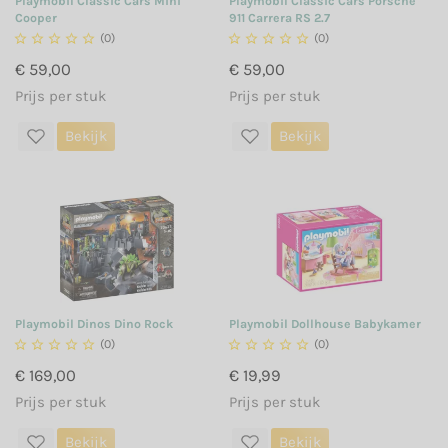
Playmobil Classic Cars Mini
Playmobil Classic Cars Porsche
Cooper
911 Carrera RS 2.7





(0)





(0)
€ 59,00
€ 59,00
Prijs per stuk
Prijs per stuk
Bekijk
Bekijk
Playmobil Dinos Dino Rock
Playmobil Dollhouse Babykamer





(0)





(0)
€ 169,00
€ 19,99
Prijs per stuk
Prijs per stuk
Bekijk
Bekijk