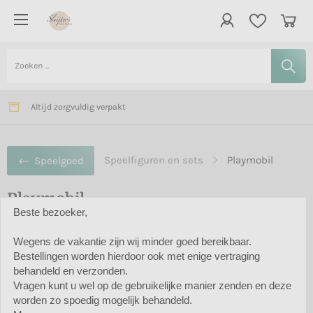
Vanaf € 75,- gratis bezorging in Nederland
Verzending meestal binnen 2 dagen
Altijd zorgvuldig verpakt
Speelfiguren en sets
Playmobil
Speelgoed
Playmobil
Beste bezoeker,
Filter
Wegens de vakantie zijn wij minder goed bereikbaar.
Bestellingen worden hierdoor ook met enige vertraging
behandeld en verzonden.
Vragen kunt u wel op de gebruikelijke manier zenden en deze
worden zo spoedig mogelijk behandeld.