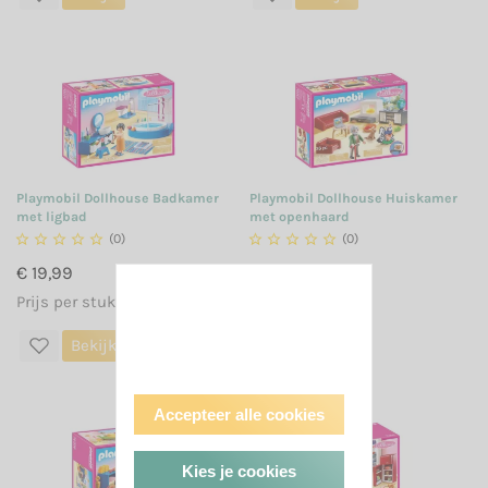
Playmobil Dollhouse Badkamer
Playmobil Dollhouse Huiskamer
met ligbad
met openhaard





(0)





(0)
€ 19,99
€ 21,99
Prijs per stuk
Prijs per stuk
Bekijk
Bekijk
Accepteer alle cookies
Kies je cookies