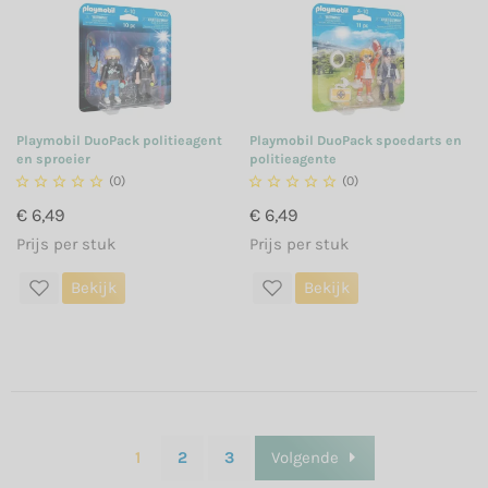
Playmobil DuoPack politieagent
Playmobil DuoPack spoedarts en
en sproeier
politieagente





(0)





(0)
€ 6,49
€ 6,49
Prijs per stuk
Prijs per stuk
Bekijk
Bekijk
1
2
3
Volgende