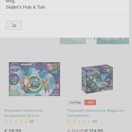
Mvg,
Sorteer op:
items:
Sluijter's Huis & Tuin
Ja
Vorige
1 / 3
Volgende
Korting
-24%
Playmobil Adventures
Playmobil Adventures Magische
Druppelvormig huis
energiebron





(0)





(0)
€ 28,99
€ 164,99
€ 124,99