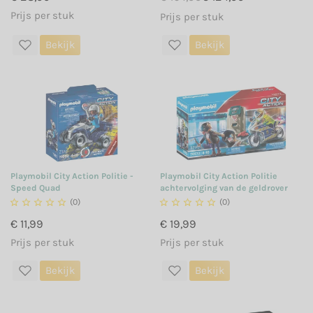
Prijs per stuk
Prijs per stuk
Bekijk
Bekijk
Playmobil City Action Politie -
Playmobil City Action Politie
Speed Quad
achtervolging van de geldrover





(0)





(0)
€ 11,99
€ 19,99
Prijs per stuk
Prijs per stuk
Bekijk
Bekijk