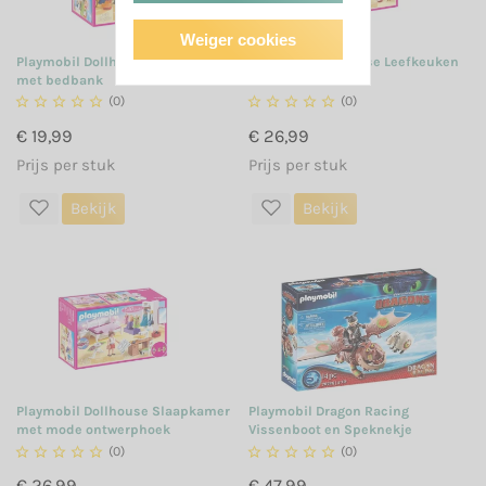
Weiger cookies
Playmobil Dollhouse Kinderkamer
Playmobil Dollhouse Leefkeuken
met bedbank





(0)





(0)
€ 19,99
€ 26,99
Prijs per stuk
Prijs per stuk
Bekijk
Bekijk
Playmobil Dollhouse Slaapkamer
Playmobil Dragon Racing
met mode ontwerphoek
Vissenboot en Speknekje





(0)





(0)
€ 26,99
€ 47,99