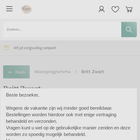
Vanaf € 75,- gratis bezorging in Nederland
Verzending meestal binnen 2 dagen
Altijd zorgvuldig verpakt
Woonprogramma
Britt Zwart
Huis
Britt Zwart
Beste bezoeker,
Filter
Wegens de vakantie zijn wij minder goed bereikbaar.
Bestellingen worden hierdoor ook met enige vertraging
behandeld en verzonden.
Vragen kunt u wel op de gebruikelijke manier zenden en deze
worden zo spoedig mogelijk behandeld.