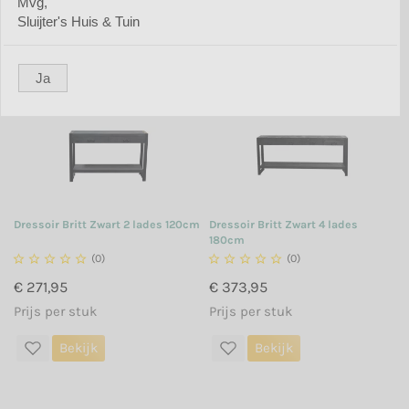
Mvg,
Sorteer op:
items:
Sluijter's Huis & Tuin
Ja
Dressoir Britt Zwart 2 lades 120cm
Dressoir Britt Zwart 4 lades
180cm





(0)





(0)
€ 271,95
€ 373,95
Prijs per stuk
Prijs per stuk
Bekijk
Bekijk