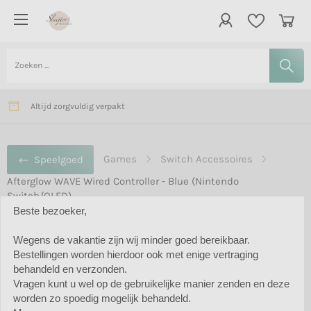
Vanaf € 75,- gratis bezorging in Nederland
Verzending meestal binnen 2 dagen
Altijd zorgvuldig verpakt
Games
Switch Accessoires
Speelgoed
Afterglow WAVE Wired Controller - Blue (Nintendo
Switch/OLED)
Beste bezoeker,
Wegens de vakantie zijn wij minder goed bereikbaar.
Bestellingen worden hierdoor ook met enige vertraging
Afterglow WAVE Wired Controller -
behandeld en verzonden.
Blue (Nintendo Switch/OLED)
Vragen kunt u wel op de gebruikelijke manier zenden en deze
worden zo spoedig mogelijk behandeld.