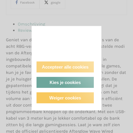
Facebook
google
Omschrijving
Reviews
Geniet van de levendige kleuren en combinaties van de
acht RBG-verlichtingszones en vier vooraf ingestelde modi
van de Afterglow Wave Wired Controller. Met de
ingebouwde 3,5 mm-aansluiting voor USB-chat in
compatibele titels, en meeslepende audio in alle games,
Accepteer alle cookies
kun je je favoriete headset gebruiken en gamen zonder dat
je je huisgenoten of geliefden lastig hoeft te vallen. De
Kies je cookies
gepatenteerde audiobediening op de D-padzorgt dat je
tijdens het gamen nooit meer hoeft te stoppen om het
Weiger cookies
volume aan te passen. Schakel vijanden snel en efficiënt
uit door controllerfuncties toe te wijzen aan de twee
programmeerbare knoppen op de onderkant. Met een USB-
kabel van 3 meter kun je lekker comfortabel op de bank
zitten bij die lange gamingsessies. Laat je ware zelf zien
met de officieel gelicentieerde Afterglow Wave Wired