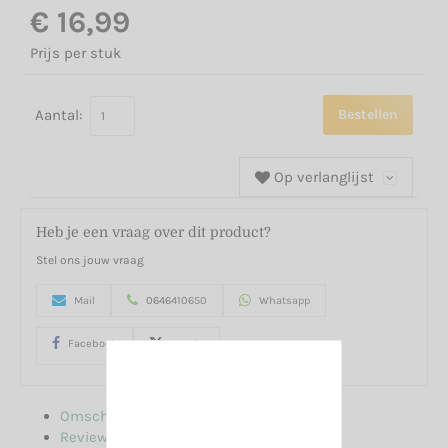
€ 16,99
Prijs per stuk
Aantal:
Bestellen
Op verlanglijst
Heb je een vraag over dit product?
Stel ons jouw vraag
Mail
0646410650
Whatsapp
Facebook
google
Omschrijving
Reviews