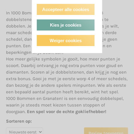
Accepteer alle cookies
In 1000 Bommen en Granaten! probeer je met 8
dobbelstenen zoveel mogelijk gelijke symbolen te
Kies je cookies
dobbelen. Je mag zo vaak opnieuw dobbelen als je wilt,
maar schedels moet je opzij leggen. Gooi je een derde
schedel, dan is je beurt direct voorbij en scoor je geen
Weiger cookies
punten. Een piratenkaart geeft je mogelijkheden en
beperkingen in je beurt aan.
Hoe meer gelijke symbolen je gooit, hoe meer punten je
scoort. Daarbij ontvang je nog extra punten voor goud en
diamanten. Scoren al je dobbelstenen, dan krijg je nog een
extra bonus. Gooi je met je eerste worp 4 of meer schedels,
dan bezorg je de andere spelers minpunten. Wie als eerste
een bepaald aantal punten heeft bereikt, wint het spel.
1000 Bommen en Granaten! is een eenvoudig dobbelspel,
waarin je steeds moet kiezen tussen stoppen of
doorgaan.
Een spel voor de echte gokliefhebber!
Sorteren op:
Review toevoegen