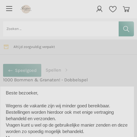
Vanaf € 75,- gratis bezorging in Nederland
Verzending meestal binnen 2 dagen
Altijd zorgvuldig verpakt
Spellen
Speelgoed
1000 Bommen & Granaten! - Dobbelspel
Beste bezoeker,
Wegens de vakantie zijn wij minder goed bereikbaar.
1000 Bommen & Granaten! -
Bestellingen worden hierdoor ook met enige vertraging
Dobbelspel
behandeld en verzonden.
Vragen kunt u wel op de gebruikelijke manier zenden en deze
worden zo spoedig mogelijk behandeld.